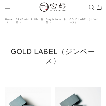
Home
SAKE with PLUM 梅
Single item 単
GOLD LABEL（ジンベ
酒
品
ース）
GOLD LABEL（ジンベー
ス）